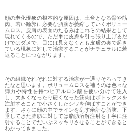
顔の老化現象の根本的な原因は、土台となる骨や筋
肉、若い輪郭に必要な脂肪が萎縮していくボリュー
ムロス。皮膚の表面のたるみはこれらの結果として
現れてくるので、ただ単に皮膚を引っ張り上げるだ
けではダメで、目には見えなくとも皮膚の奥で起き
ている現象に対して治療することがナチュラルに若
返ることにつながります。
その組織それぞれに対する治療が一通りそろってき
たなと思います。ボリュームロスを補うのは色々な
弾力や特性を持つヒアルロン酸を使い分けて注入
し、大きくなったり硬くなった筋肉はボトックスを
注射することで小さくしたシワを伸ばすことができ
ます。さらに顔の中でラインを乱す余計な脂肪、下
垂してきた脂肪に対しては脂肪溶解注射を丁寧に注
射することでだいぶスッキリさせることができると
わかってきました。