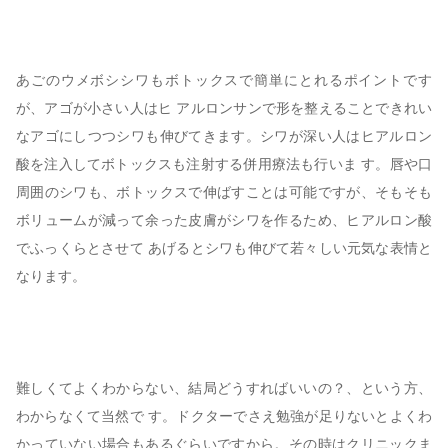
あごのウメボシシワもボトックスで簡単にとれるポイントです
が、アゴが小さい人はヒ アルロンサンで形を整えることできれい
なアゴにしつつシワも伸びてきます。シワが深い人はヒアルロン
酸を注入してボトックスも注射する併用療法も行いま す。唇や口
周囲のシワも、ボトックスで伸ばすことは可能ですが、そもそも
ボリュームが減って余った皮膚がシワを作るため、ヒアルロン酸
でふっくらとさせて あげるとシワも伸びて若々しい元気な表情と
なります。
難しくてよくわからない、結局どうすればいいの？、という方、
わからなくて当然で す。ドクターでさえ勉強が足りないとよくわ
かっていない場合もあるぐらいですから。その時はクリニックま