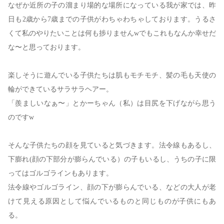
なぜか近所の子の溜まり場的な場所になっている我が家では、昨
日も2歳から7歳までの子供がわちゃわちゃしております。うるさ
くて私のやりたいことは何も捗りませんwでもこれもなんか幸せだ
な〜と思っております。
楽しそうに遊んでいる子供たちは肌もモチモチ、髪の毛も天使の
輪ができているサラサラヘアー。
「羨ましいなぁ〜」とかーちゃん（私）は目尻を下げながら思う
のですw
そんな子供たちの顔を見ていると気づきます。法令線もあるし、
下膨れ(顔の下部分が膨らんでいる）の子もいるし、うちの子に限
ってはゴルゴラインもあります。
法令線やゴルゴライン、顔の下が膨らんでいる、などの大人が老
けて見える原因として悩んでいるものと同じものが子供にもあ
る。