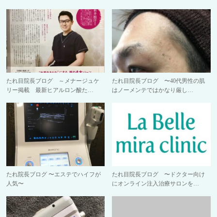
たれ目院長ブログ ～メナージュケ
たれ目院長ブログ 〜40代男性の肌
リー掲載 最新ヒアルロン酸た…
はノーメンテではかなり厳し…
たれ院長ブログ 〜エステでハイフが
たれ目院長ブログ 〜ドクター向け
人気〜
にオンライン注入治療サロンを…