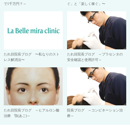
で1千万円？～
ぐ」と「楽しく稼ぐ」〜
たれ目院長ブログ 〜私なりのスト
たれ目院長ブログ ～プラセンタの
レス解消法〜
安全確認と使用許可～
たれ目院長ブログ ～ヒアルロン酸
院長ブログ ～コンビネーション治
治療 顎(あご)～
療～