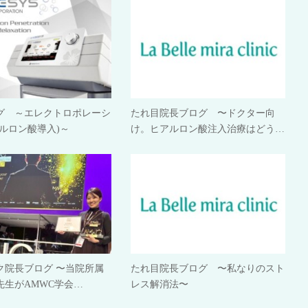
グ ～エレクトロポレーシ
たれ目院長ブログ 〜ドクター向
ルロン酸導入)～
け。ヒアルロン酸注入治療はどう…
ク院長ブログ 〜当院所属
たれ目院長ブログ 〜私なりのスト
先生がAMWC学会…
レス解消法〜