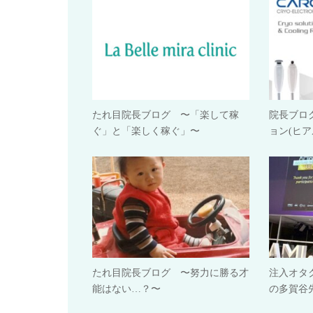
たれ目院長ブログ 〜「楽して稼
院長ブロ
ぐ」と「楽しく稼ぐ」〜
ョン(ヒア
たれ目院長ブログ 〜努力に勝る才
注入オタ
能はない…？〜
の多賀谷