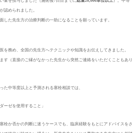
い量を投与しました（施術後7日目までに
総量20,000単位以上
）。中等
が認められました。
面した先生方の治療判断の一助になることを願っています。
指導医を務め、全国の先生方へテクニックや知識をお伝えしてきました。
ます（直接のご縁がなかった先生から突然ご連絡をいただくこともあり
った中等度以上と予測される塞栓相談では、
ダーゼを使用すること」
塞栓か否かの判断に迷うケースでも、臨床経験をもとにアドバイスをさ