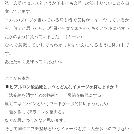
⁡私、文章のセンスというかそもそも文章力があまりないことを自
覚しています。
1つ前のブログを書いている時も横で院長がニヤニヤしているか
ら、何？と思ったら、1行目から文がめちゃくちゃとツボにハマっ
たかのように笑っていました。（ガーン）
なので意識して少しでもわかりやすい文になるように努力中で
す。
あたたかく見守ってくださいw
ここから本題。
ヒアルロン酸治療というとどんなイメージを持ちますか？
「法令線を消すための施術？」「鼻筋を綺麗にする」
最近ではEラインというワードが一般的に広まったため、
「顎を作ってEラインを整える」
などが思いつくかなと思います。
そして同時にプチ整形というイメージを持つ人が多いのではない