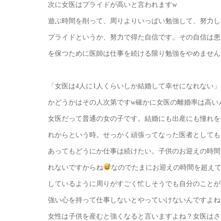
次に女医はプライドが高いと言われますw
遊ぶ時間を削って、周りよりいっぱい勉強して、努力し
プライドというか、努力で得た自信です。その自信は患
を保つために医師は仕事を続ける限り勉強をやめません
「女医は4人に1人くらいしか結婚して幸せになれない
かどうかはその人次第ですw確かに女医の離婚率は高い
女医だって普通の女の子です。結婚にも出産にも憧れを
れからという時。せっかく頑張ってなった医者としても
あってもどうにか仕事は続けたい。子供のお迎えの時間
れないですからね
なのでたまにお迎えの時間を超え
しているように周りがすごく忙しそうでも自分のことが
強い心を持って仕事しないとやっていけないんですよね
女性は子供を産むと強くなると言いますよね？女医はさ