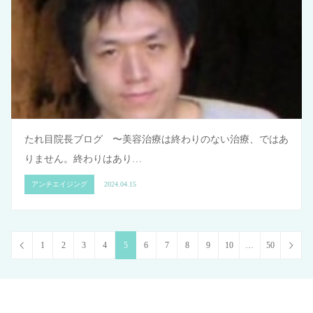
たれ目院長ブログ 〜美容治療は終わりのない治療、ではあ
りません。終わりはあり…
アンチエイジング
2024.04.15
1
2
3
4
5
6
7
8
9
10
…
50