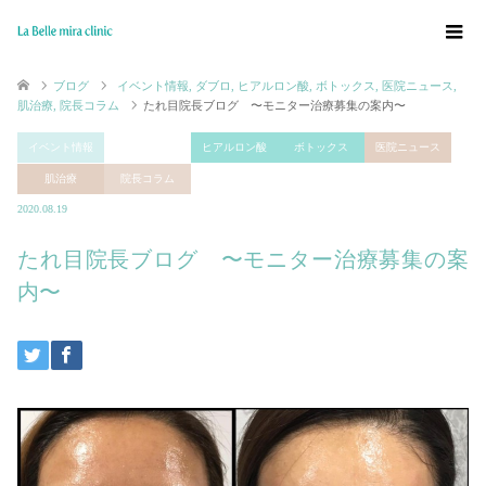
ブログ
イベント情報
,
ダブロ
,
ヒアルロン酸
,
ボトックス
,
医院ニュース
,
肌治療
,
院長コラム
たれ目院長ブログ 〜モニター治療募集の案内〜
イベント情報
ダブロ
ヒアルロン酸
ボトックス
医院ニュース
肌治療
院長コラム
2020.08.19
たれ目院長ブログ 〜モニター治療募集の案
内〜