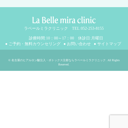
ラベールミラクリニック TEL:052-253-8155
診療時間:10：00～17：00 休診日:月曜日
● ご予約・無料カウンセリング
● お問い合わせ
● サイトマップ
©
名古屋のヒアルロン酸注入・ボトックス注射ならラベールミラクリニック
. All Rights
Reserved.