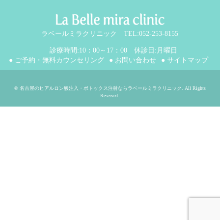
ラベールミラクリニック TEL:052-253-8155
診療時間:10：00～17：00 休診日:月曜日
● ご予約・無料カウンセリング
● お問い合わせ
● サイトマップ
©
名古屋のヒアルロン酸注入・ボトックス注射ならラベールミラクリニック
. All Rights
Reserved.