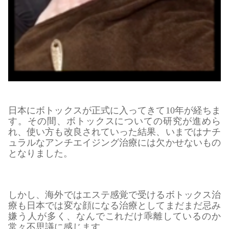
日本にボトックスが正式に入ってきて10年が経ちま
す。その間、ボトックスについての研究が進めら
れ、使い方も改良されていった結果、いまではナチ
ュラルなアンチエイジング治療には欠かせないもの
となりました。
しかし、海外ではエステ感覚で受けるボトックス治
療も日本では変な顔になる治療としてまだまだ忌み
嫌う人が多く、なんでこれだけ乖離しているのか
常々不思議に感じます。