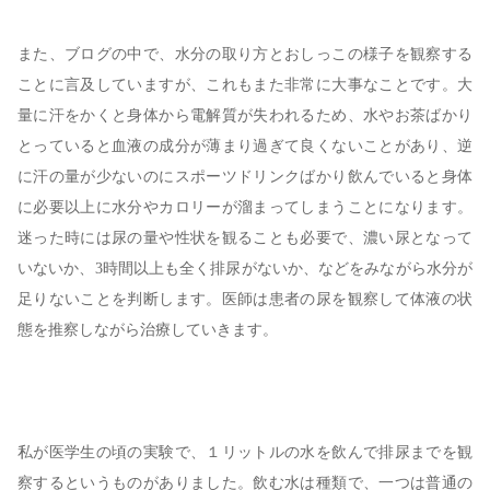
また、ブログの中で、水分の取り方とおしっこの様子を観察する
ことに言及していますが、これもまた非常に大事なことです。大
量に汗をかくと身体から電解質が失われるため、水やお茶ばかり
とっていると血液の成分が薄まり過ぎて良くないことがあり、逆
に汗の量が少ないのにスポーツドリンクばかり飲んでいると身体
に必要以上に水分やカロリーが溜まってしまうことになります。
迷った時には尿の量や性状を観ることも必要で、濃い尿となって
いないか、3時間以上も全く排尿がないか、などをみながら水分が
足りないことを判断します。医師は患者の尿を観察して体液の状
態を推察しながら治療していきます。
私が医学生の頃の実験で、１リットルの水を飲んで排尿までを観
察するというものがありました。飲む水は種類で、一つは普通の