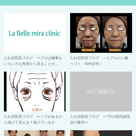
たれ目院長ブログ 〜プロは物事を
たれ目院長ブログ ～ヒアルロン酸
いろいろな角度から見ることが…
リフト 60代女性～
たれ目院長ブログ 〜シワがあるか
たれ目院長ブログ 〜7月の院内講習
ら老けて見える？老けているか…
会の案内〜