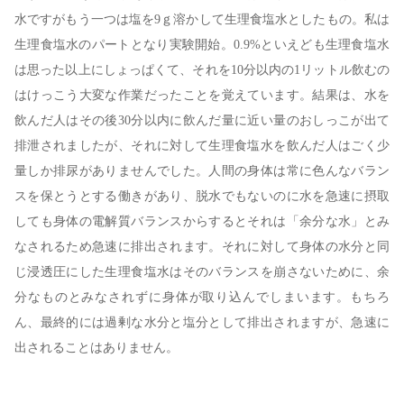
水ですがもう一つは塩を9ｇ溶かして生理食塩水としたもの。私は
生理食塩水のパートとなり実験開始。0.9%といえども生理食塩水
は思った以上にしょっぱくて、それを10分以内の1リットル飲むの
はけっこう大変な作業だったことを覚えています。結果は、水を
飲んだ人はその後30分以内に飲んだ量に近い量のおしっこが出て
排泄されましたが、それに対して生理食塩水を飲んだ人はごく少
量しか排尿がありませんでした。人間の身体は常に色んなバラン
スを保とうとする働きがあり、脱水でもないのに水を急速に摂取
しても身体の電解質バランスからするとそれは「余分な水」とみ
なされるため急速に排出されます。それに対して身体の水分と同
じ浸透圧にした生理食塩水はそのバランスを崩さないために、余
分なものとみなされずに身体が取り込んでしまいます。もちろ
ん、最終的には過剰な水分と塩分として排出されますが、急速に
出されることはありません。