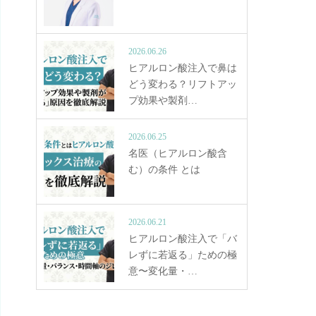
2026.06.26
ヒアルロン酸注入で鼻は
どう変わる？リフトアッ
プ効果や製剤…
2026.06.25
名医（ヒアルロン酸含
む）の条件 とは
2026.06.21
ヒアルロン酸注入で「バ
レずに若返る」ための極
意〜変化量・…