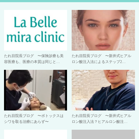
たれ目院長ブログ 〜保険診療も美
たれ目院長ブログ 〜新井式ヒアル
容医療も、医療の本質は同じと…
ロン酸注入法によるステップ2…
たれ目院長ブログ 〜ボトックスは
たれ目院長ブログ 〜新井式ヒアル
シワを取る治療にあらず〜
ロン酸注入法？ヒアルロン酸注…