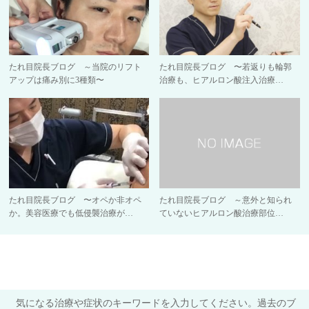
たれ目院長ブログ ～当院のリフト
たれ目院長ブログ 〜若返りも輪郭
アップは痛み別に3種類〜
治療も、ヒアルロン酸注入治療…
たれ目院長ブログ 〜オペか非オペ
たれ目院長ブログ ～意外と知られ
か。美容医療でも低侵襲治療が…
ていないヒアルロン酸治療部位…
気になる治療や症状のキーワードを入力してください。過去のブ