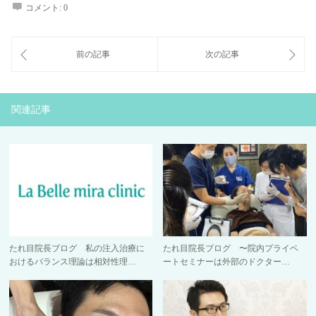
コメント:
0
関連記事
たれ目院長ブログ 私の注入治療に
たれ目院長ブログ 〜院内プライベ
おけるバランス理論は相対性理…
ートセミナーは外部のドクター…