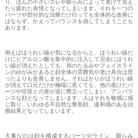
り、ほんの小さいズレや膨らみによって老けて見え
たり疲れた表情となってしまいます。それを一つの
パーツや部分的な治療だけ行っても全体的な改善に
はならず、かえってバランスを崩してしまうことも
あります。
例えばほうれい線が気になるからと、ほうれい線だ
けにヒアルロン酸を集中的に注入して完全にほうれ
い線が消えたとしても、頬のたるみやフェイスライ
ンのゆがみがあると顔全体の雰囲気や老け具合は思
ったよりも改善しません。そればかりかほうれい線
が消えて口元だけが極端に若くても、他の老けたパ
ーツや症状との差が逆に際立ってしまい、アンバラ
ンスな顔となってしまいます。人はそれを敏感に感
じ取り、いわゆる不自然な整形顔、違和感のある治
療結果となってしまいます。
大事なのは顔を構成するパーツやライン、膨らみ