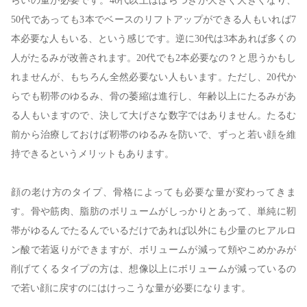
らいの量が必要です。40代以上はばらつきが大きく大きくなり、
50代であっても3本でベースのリフトアップができる人もいれば7
本必要な人もいる、という感じです。逆に30代は3本あれば多くの
人がたるみが改善されます。20代でも2本必要なの？と思うかもし
れませんが、もちろん全然必要ない人もいます。ただし、20代か
らでも靭帯のゆるみ、骨の萎縮は進行し、年齢以上にたるみがあ
る人もいますので、決して大げさな数字ではありません。たるむ
前から治療しておけば靭帯のゆるみを防いで、ずっと若い顔を維
持できるというメリットもあります。
顔の老け方のタイプ、骨格によっても必要な量が変わってきま
す。骨や筋肉、脂肪のボリュームがしっかりとあって、単純に靭
帯がゆるんでたるんでいるだけであれば以外にも少量のヒアルロ
ン酸で若返りができますが、ボリュームが減って頬やこめかみが
削げてくるタイプの方は、想像以上にボリュームが減っているの
で若い顔に戻すのにはけっこうな量が必要になります。