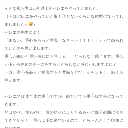
そんな私も実は20年以上前バレエをやっていました。
（今はバレエをやっていた影も形もないくらいな体型になってし
ましましたが
）
バレエの先生によく
「まなか、重心をもっと意識しなさーい！！！！！」って怒られ
ていたのを思い出します。
重心が低いと重い感じにも見えるし、だらしなく感じます。重心
が下がる休めのポーズをするとだらしない感じがしますよね？
一方、重心を高くと意識すると背筋が伸び、シャントし、細くも
見えます。
バレエでは体全体の重心ですが、顔だけでも重心は大事になって
きます。
額はやせ、頬もやせ、骨のやせによりたるみが全部下顔面に落ち
てきていると、重心は下に来ているので、だらーんとした印象に