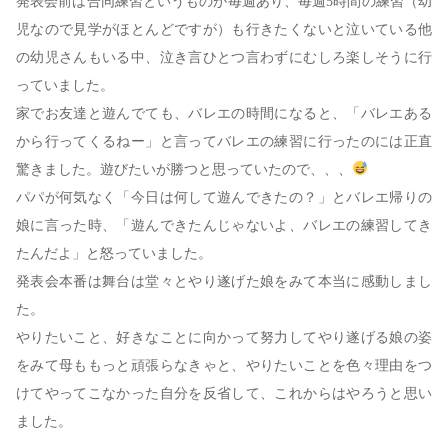
発表会前は合同練習というものが毎週あり、毎週5時間の練習（幼
児なので見学がほとんどですが）も行きたくないと泣いている他
の幼児さんもいる中、泣き言ひとつ言わずにむしろ楽しそうに行
っていました。
家でお友達と遊んでても、バレエの時間になると、「バレエある
から行ってくるねー」と言ってバレエの練習に行ったのには正直
驚きました。遊びたいが勝つと思っていたので、、、
パパが何気なく「今日は何して遊んできたの？」とバレエ帰りの
娘に言った時、「遊んできたんじゃないよ、バレエの練習してき
たんだよ」と怒っていました。
発表会本番は舞台は堂々とやり遂げた娘をみて本当に感動しまし
た。
やりたいこと、好きなことに向かって努力してやり遂げる娘の姿
をみて母ももっと頑張らなきゃと、やりたいことを色々理由をつ
けてやってこなかった自分を反省して、これからはやろうと思い
ました。