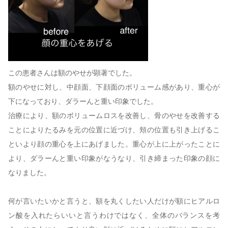
この患者さんは額のやせが顕著でした。
額のやせに対し、中顔面、下顔面のボリューム感があり、重心が
下になっており、ダラーんと重い印象でした。
治療により、額のボリュームロスを改善し、骨のやせを改善する
ことによりたるみを元の位置に近づけ、頬の位置も引き上げるこ
といより顔の重心を上にあげました。重心が上に上がったことに
より、ダラーんと重い印象がなうなり、引き締まった印象の顔に
なりました。
何が言いたいかと言うと、額を丸くしたい人だけが額にヒアルロ
ン酸を入れたらいいと言うわけではなく、全体のバランスを考