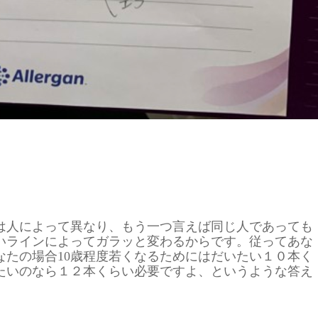
は人によって異なり、もう一つ言えば同じ人であっても
いラインによってガラッと変わるからです。従ってあな
なたの場合10歳程度若くなるためにはだいたい１０本く
たいのなら１２本くらい必要ですよ、というような答え