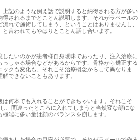
、上記のような例え話で説明すると納得される方が多い
納得されるまでとことん説明します。それがラベールの
ど流れで施術してしまう、ということはありませんし、
、と言われてもやはりとことん話し合います。
度したいのかが患者様自身曖昧であったり、注入治療に
らっしゃる場合などがあるからです。骨格から矯正する
ニックも変化も、それこそ治療概念からして異なりま
理解できないこともあります。
酸は何本でも入れることができちゃいます。それこそ
だし、間違ったところに入れてしまうと当然変な顔にな
も極端に多い量は顔のバランスを崩します。
治療をした場合の目安が必要で、それがラベールで作る