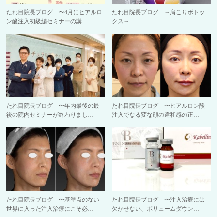
たれ目院長ブログ 〜4月にヒアルロ
たれ目院長ブログ ～肩こりボトッ
ン酸注入初級編セミナーの講…
クス～
たれ目院長ブログ 〜年内最後の最
たれ目院長ブログ 〜ヒアルロン酸
後の院内セミナーが終わりまし…
注入でなる変な顔の違和感の正…
たれ目院長ブログ 〜基準点のない
たれ目院長ブログ 〜注入治療には
世界に入った注入治療にこそ必…
欠かせない、ボリュームダウン…