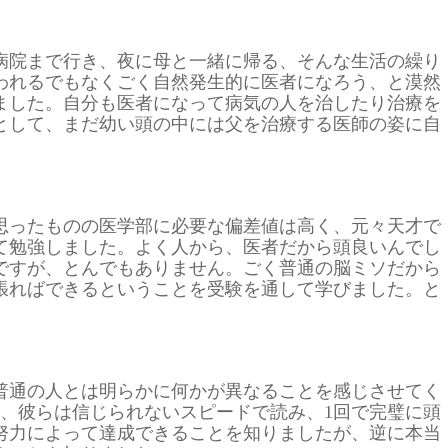
病院まで行き、夜に母と一緒に帰る、そんな生活の繰り
われるでもなくごく自然発生的に医者になろう、と漠然
ました。自分も医者になって病気の人を治したり治療を
として、まだ幼い頭の中には父を治療する医師の姿に自
思ったものの医学部に必要な偏差値は高く、元々天才で
て勉強しました。よく人から、医者だから頭良いんでし
ですが、とんでもありません。ごく普通の脳ミソだから
張ればできるということを受験を通して学びました。と
。
普通の人とは明らかに何かが異なることを感じさせてく
を、彼らは信じられないスピードで読み、1回で完璧に頭
努力によって達成できることを知りましたが、逆に本当