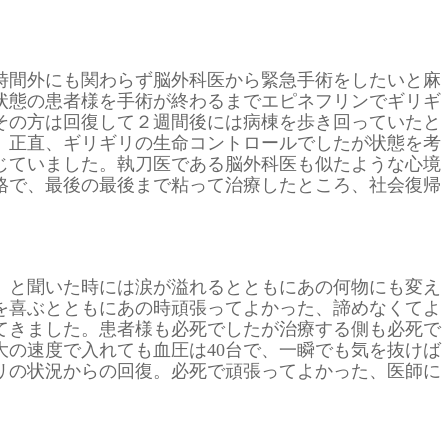
時間外にも関わらず脳外科医から緊急手術をしたいと麻
状態の患者様を手術が終わるまでエピネフリンでギリギ
その方は回復して２週間後には病棟を歩き回っていたと
。正直、ギリギリの生命コントロールでしたが状態を考
じていました。執刀医である脳外科医も似たような心境
格で、最後の最後まで粘って治療したところ、社会復帰
、と聞いた時には涙が溢れるとともにあの何物にも変え
を喜ぶとともにあの時頑張ってよかった、諦めなくてよ
てきました。患者様も必死でしたが治療する側も必死で
大の速度で入れても血圧は40台で、一瞬でも気を抜けば
リの状況からの回復。必死で頑張ってよかった、医師に