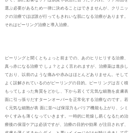
選ぶ必要があるため一律に決めることはできませんが、クリニッ
クの治療でほぼ誰が行ってもきれいな肌になる治療があります。
それはピーリング治療と導入治療。
ピーリングと聞くとちょっと前までの、あのヒリヒリする治療、
真っ赤になる治療で しょ？とよく言われますが、治療薬は進歩し
ており、以前のような痛みや赤みはほとんどありません。そして
よく誤解されているのがピーリングの目的。ピーリ ングは古く積
もってしまった角質をどかし、下から若くて元気な細胞を皮膚表
面に引っ張りだすターンオーバーを正常化する治療なのです。若
く元気な細胞が表 面に並べば保湿力もバリア機能も上がり、シミ
やくすみも薄くなっていきます。一時的に乾燥し易くなるため治
療後の保湿ケアは必須ですが、治療の目的や効果 が注目されず、
皮膚を薄くするからダメ、と悪いイメージだけが独り歩きして広