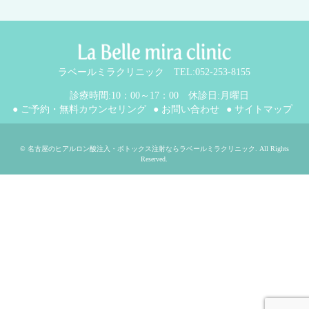
ラベールミラクリニック TEL:052-253-8155
診療時間:10：00～17：00 休診日:月曜日
● ご予約・無料カウンセリング
● お問い合わせ
● サイトマップ
©
名古屋のヒアルロン酸注入・ボトックス注射ならラベールミラクリニック
. All Rights
Reserved.