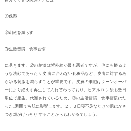
①保湿
②刺激を減らす
③生活習慣、食事習慣
に尽きます。②の刺激は紫外線が最も悪者ですが、他にも擦るよ
うな洗顔であったり皮 膚に合わない化粧品など、皮膚に対するあ
らゆる刺激を減らすことが重要です。皮膚の細胞はターンオーバ
ーにより絶えず再生して入れ替わっており、ヒアルロ ン酸も数日
単位で産生、代謝されているため、③の生活習慣、食事習慣はた
った1週間でも肌に影響します。２，３日寝不足なだけで肌はがさ
つき頬がげっそり することからもわかるでしょう。