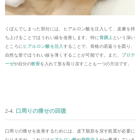
くぼんでしまった部分には、ヒアルロン酸を注入して、皮膚を持
ち上げることでほうれい線を改善します。特に
骨膜上
という深い
ところに
ヒアルロン酸を注入
することで、骨格の若返りを図り、
自然な形でほうれい線を薄くすることが可能です。また、
プロテ
ーゼ
や自分の
軟骨
を入れて形を取り戻すことも一つの方法です。
2-4.
口周りの痩せの回復
口周りの痩せを改善するためには、皮下脂肪を戻す処置が必要に
なりますが、これには
ヒアルロン酸
や
脂肪注入
が一番適していま