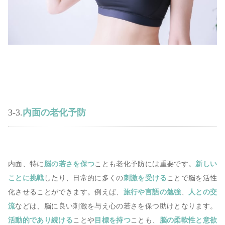
3-3.
内面の老化予防
内面、特に
脳の若さを保つ
ことも老化予防には重要です。
新しい
ことに挑戦
したり、日常的に多くの
刺激を受ける
ことで脳を活性
化させることができます。例えば、
旅行や言語の勉強
、
人との交
流
などは、脳に良い刺激を与え心の若さを保つ助けとなります。
活動的であり続ける
ことや
目標を持つ
ことも、
脳の柔軟性と意欲