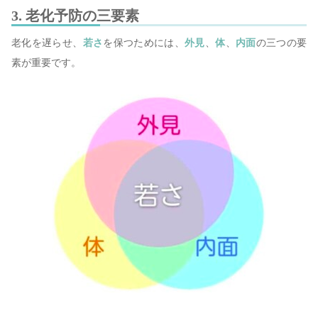
3. 老化予防の三要素
老化を遅らせ、
若さ
を保つためには、
外見
、
体
、
内面
の三つの要
素が重要です。