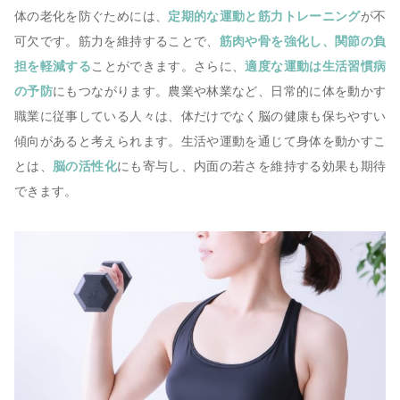
体の老化を防ぐためには、
定期的な運動と筋力トレーニング
が不
可欠です。筋力を維持することで、
筋肉や骨を強化し、関節の負
担を軽減する
ことができます。さらに、
適度な運動は生活習慣病
の予防
にもつながります。農業や林業など、日常的に体を動かす
職業に従事している人々は、体だけでなく脳の健康も保ちやすい
傾向があると考えられます。生活や運動を通じて身体を動かすこ
とは、
脳の活性化
にも寄与し、内面の若さを維持する効果も期待
できます。