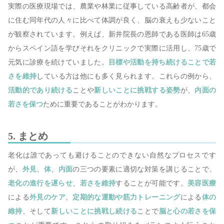
実際の医療現場では、農業や林業に従事している高齢者が、都会
に住む同年代の人々に比べて体調が良く、脳の衰えも少ないこと
が観察されています。例えば、新井院長の恩師である医師は65歳
からスペイン語を学びそれをクリニックで実際に活用し、75歳で
元気に診療を続けていました。
目標や活動を持ち続けることで若
さを維持
している方は他にも多く見られます。これらの例から、
活動的であり続ける
ことや
新しいことに挑戦する姿勢
が、
内面の
若さを保つ
ために重要であることがわかります。
5. まとめ
老化は誰であっても避けることのできない自然なプロセスです
が、
外見
、
体
、
内面
の三つの要素に適切な対策を講じることで、
老化の進行を遅らせ
、
若さを維持
することが可能です。
美容医療
による
外見のケア
、
定期的な運動や筋力トレーニング
による
体の
維持
、そして
新しいことに挑戦し続ける
ことで
脳と心の若さを保