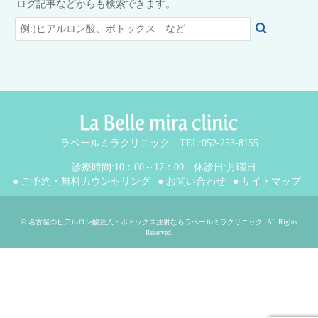
ログ記事などからも検索できます。
ラベールミラクリニック TEL:052-253-8155
診療時間:10：00～17：00 休診日:月曜日
● ご予約・無料カウンセリング
● お問い合わせ
● サイトマップ
©
名古屋のヒアルロン酸注入・ボトックス注射ならラベールミラクリニック
. All Rights
Reserved.