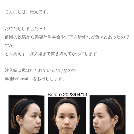
こんにちは、松元です。
お待たせしました〜！
前回の投稿から美容外科学会やグアム研修など色々とあったので
すが、
とりあえず、注入編まで書き終えてからにします
注入編は私は打たれているだけなので
早速before/afterをお出しします。