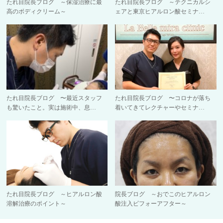
たれ目院長ブログ ～保湿治療に最
たれ目院長ブログ ～テクニカルシ
高のボディクリーム～
ェアと東京ヒアルロン酸セミナ…
たれ目院長ブログ 〜最近スタッフ
たれ目院長ブログ 〜コロナが落ち
も驚いたこと。実は施術中、息…
着いてきてレクチャーやセミナ…
たれ目院長ブログ ～ヒアルロン酸
院長ブログ ～おでこのヒアルロン
溶解治療のポイント～
酸注入ビフォーアフター～