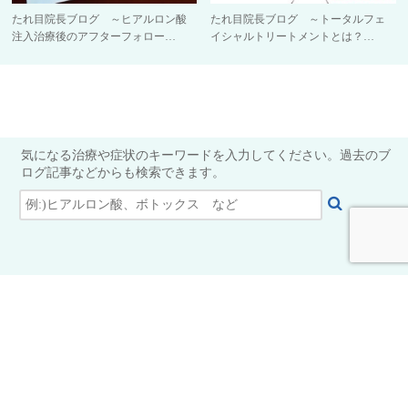
たれ目院長ブログ ～ヒアルロン酸
たれ目院長ブログ ～トータルフェ
注入治療後のアフターフォロー…
イシャルトリートメントとは？…
気になる治療や症状のキーワードを入力してください。過去のブ
ログ記事などからも検索できます。
ラベールミラクリニック TEL:052-253-8155
診療時間:10：00～17：00 休診日:月曜日
● ご予約・無料カウンセリング
● お問い合わせ
● サイトマップ