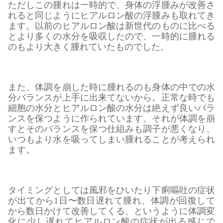
ただしこの腫れは一時的で、身体の浮腫みが改善さ
れると同じようにヒアルロン酸の浮腫みも取れてき
ます。以前のヒアルロン酸は新世代のものに比べる
とより多くの水分を吸収したので、一時的に腫れる
のもより大きく腫れていたものでした。
また、体調を崩した時に腫れるのも身体の中での水
分バランスが上手に出来てないから。正常な時でも
細胞の水分とヒアルロン酸の水分は絶えず良いバラ
ンスを保つように作られています。それが体調を崩
すとそのバランスを保つ仕組みも調子が悪くなり、
いつもより水を吸ってしまい腫れることが考えられ
ます。
タイミングとしては風邪をひいたり下痢嘔吐の症状
が出てから1日〜数日遅れて腫れ、体調が回復して
から数日かけて改善してくる、というように体調変
化に少し遅れてヒアルロン酸の症状が出る感じで