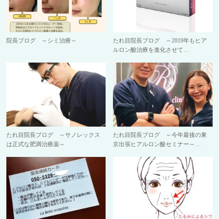
院長ブログ ～シミ治療～
たれ目院長ブログ ～2019年もヒア
ルロン酸治療を進化させて…
たれ目院長ブログ ～サノレックス
たれ目院長ブログ ～今年最後の東
は正式な肥満治療薬～
京出張ヒアルロン酸セミナー～…